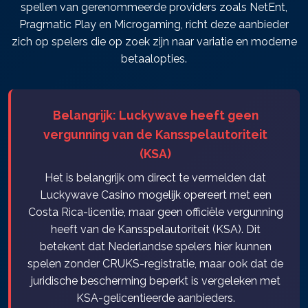
spellen van gerenommeerde providers zoals NetEnt,
Pragmatic Play en Microgaming, richt deze aanbieder
zich op spelers die op zoek zijn naar variatie en moderne
betaalopties.
Belangrijk: Luckywave heeft geen
vergunning van de Kansspelautoriteit
(KSA)
Het is belangrijk om direct te vermelden dat
Luckywave Casino mogelijk opereert met een
Costa Rica-licentie, maar geen officiële vergunning
heeft van de Kansspelautoriteit (KSA). Dit
betekent dat Nederlandse spelers hier kunnen
spelen zonder CRUKS-registratie, maar ook dat de
juridische bescherming beperkt is vergeleken met
KSA-gelicentieerde aanbieders.