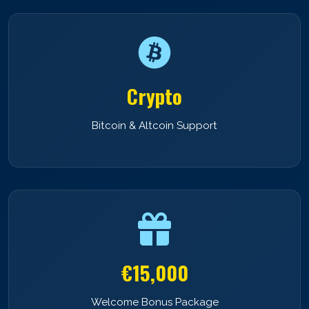
Crypto
Bitcoin & Altcoin Support
€15,000
Welcome Bonus Package