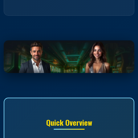
Quick Overview