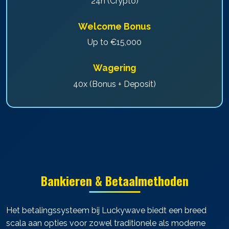
24h (Crypto)
Welcome Bonus
Up to €15,000
Wagering
40x (Bonus + Deposit)
Bankieren & Betaalmethoden
Het betalingssysteem bij Luckywave biedt een breed
scala aan opties voor zowel traditionele als moderne